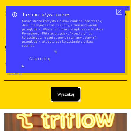
0
Ta strona używa cookies
Nasza strona korzysta z plików cookies (ciasteczek).
Jeśli nie wyrażasz na to zgody, zmień ustawienia
Triflow
Szukaj
( Strona 2 )
przeglądarki. Więcej informacji znajdziesz w Polityce
Prywatności. Klikając przycisk „Akceptuję” lub
korzystając z naszej strony bez zmiany ustawień
przeglądarki akceptujesz korzystanie z plików
cookies.
Szukaj
Zaakceptuj
Znajdź wpis
Wyszukaj