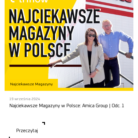
Najciekawsze Magazyny
19 września 2024
Najciekawsze Magazyny w Polsce: Amica Group | Odc. 1
Normalnie panuje tam zupełna ciemność, ale specjalnie dla nas
nastała tam jasność 💡 Wszystko po to, abyście mogli zobaczyć, jak
działa ten nowoczesny magazyn
Przeczytaj