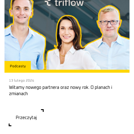
Podcasty
13 lutego 2024
Witamy nowego partnera oraz nowy rok. O planach i
zmianach
Nowy Rok, nowi my? Przychodzimy do Was z odświeżoną, trochę
inną formą naszego podcastu
Przeczytaj