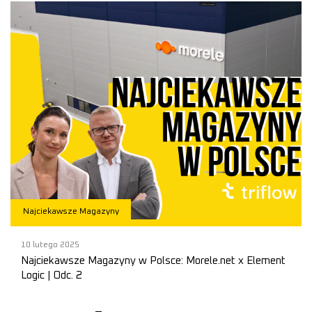
Najciekawsze Magazyny
10 lutego 2025
Najciekawsze Magazyny w Polsce: Morele.net x Element
Logic | Odc. 2
W sercu innowacji: Magazyn Morele.net i rewolucja AutoStore
Magdalena i Aleksander wyruszyli do Sos