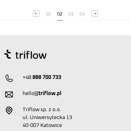
01
02
03
04
+48
888 700 733
hello@
triflow.pl
Triflow sp. z o.o.
ul. Uniwersytecka 13
40-007 Katowice