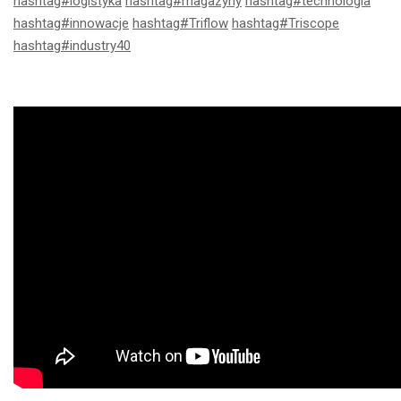
hashtag
#
logistyka
hashtag
#
magazyny
hashtag
#
technologia
hashtag
#
innowacje
hashtag
#
Triflow
hashtag
#
Triscope
hashtag
#
industry40