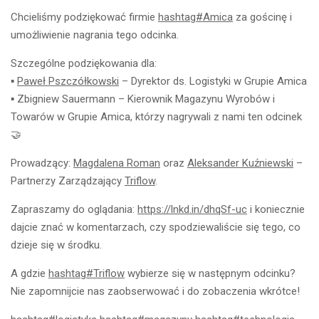
Chcieliśmy podziękować firmie
hashtag
#
Amica
za gościnę i
umożliwienie nagrania tego odcinka.
Szczególne podziękowania dla:
▪
Paweł Pszczółkowski
– Dyrektor ds. Logistyki w Grupie Amica
▪ Zbigniew Sauermann – Kierownik Magazynu Wyrobów i
Towarów w Grupie Amica, którzy nagrywali z nami ten odcinek
🤝
Prowadzący:
Magdalena Roman
oraz
Aleksander Kuźniewski
–
Partnerzy Zarządzający
Triflow
.
Zapraszamy do oglądania:
https://lnkd.in/dhqSf-uc
i koniecznie
dajcie znać w komentarzach, czy spodziewaliście się tego, co
dzieje się w środku.
A gdzie
hashtag
#
Triflow
wybierze się w następnym odcinku?
Nie zapomnijcie nas zaobserwować i do zobaczenia wkrótce!