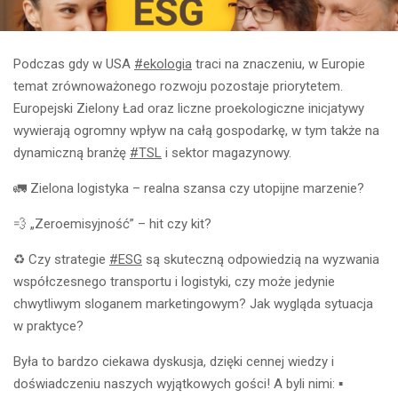
Podczas gdy w USA
#ekologia
traci na znaczeniu, w Europie
temat zrównoważonego rozwoju pozostaje priorytetem.
Europejski Zielony Ład oraz liczne proekologiczne inicjatywy
wywierają ogromny wpływ na całą gospodarkę, w tym także na
dynamiczną branżę
#TSL
i sektor magazynowy.
🚛 Zielona logistyka – realna szansa czy utopijne marzenie?
💨 „Zeroemisyjność” – hit czy kit?
♻️ Czy strategie
#ESG
są skuteczną odpowiedzią na wyzwania
współczesnego transportu i logistyki, czy może jedynie
chwytliwym sloganem marketingowym? Jak wygląda sytuacja
w praktyce?
Była to bardzo ciekawa dyskusja, dzięki cennej wiedzy i
doświadczeniu naszych wyjątkowych gości! A byli nimi: ▪️