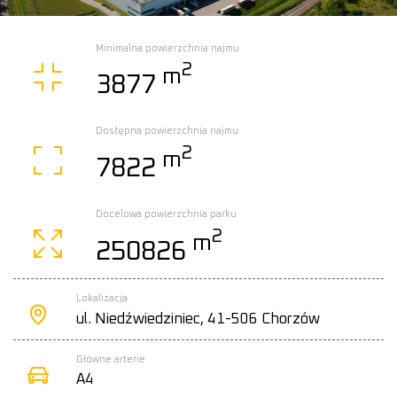
Minimalna powierzchnia najmu
2
m
3877
Dostępna powierzchnia najmu
2
m
7822
Docelowa powierzchnia parku
2
m
250826
Lokalizacja
ul. Niedźwiedziniec, 41-506 Chorzów
Główne arterie
A4