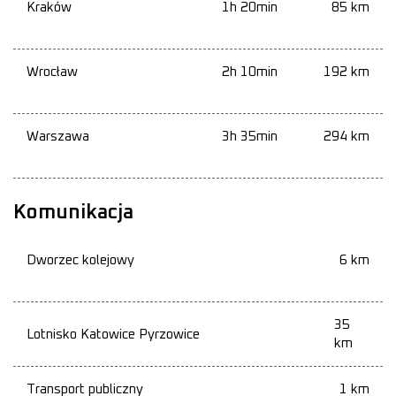
Kraków
1h 20min
85 km
Wrocław
2h 10min
192 km
Warszawa
3h 35min
294 km
Komunikacja
Dworzec kolejowy
6 km
35
Lotnisko Katowice Pyrzowice
km
Transport publiczny
1 km