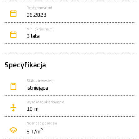
Dostępność od
06.2023
Min. okres najmu
3 lata
Specyfikacja
Status inwestycji
istniejąca
Wysokość składowania
10 m
Nośność posadzki
2
5 T/m