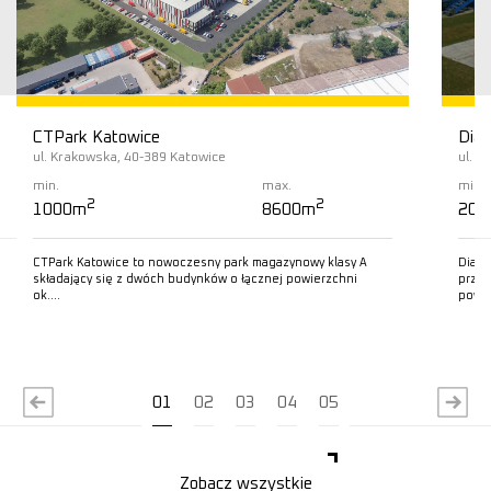
CTPark Katowice
Diam
ul. Krakowska, 40-389 Katowice
ul. L
min.
max.
min.
2
2
1000m
8600m
200
CTPark Katowice to nowoczesny park magazynowy klasy A
Diamo
składający się z dwóch budynków o łącznej powierzchni
przem
ok….
powie
Czytaj więcej
C
01
02
03
04
05
Zobacz wszystkie