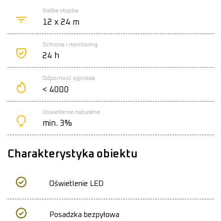
Siatka słupów
12 x 24 m
Ochrona i monitoring
24 h
Odporność ogniowa
< 4000
Oświetlenie naturalne
min. 3%
Charakterystyka obiektu
Oświetlenie LED
Posadzka bezpyłowa