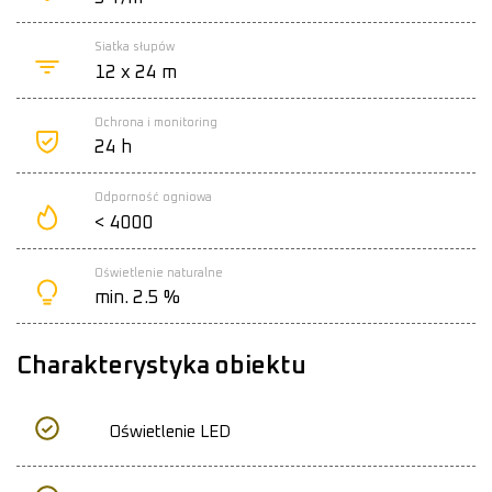
Siatka słupów
12 x 24 m
Ochrona i monitoring
24 h
Odporność ogniowa
< 4000
Oświetlenie naturalne
min. 2.5 %
Charakterystyka obiektu
Oświetlenie LED