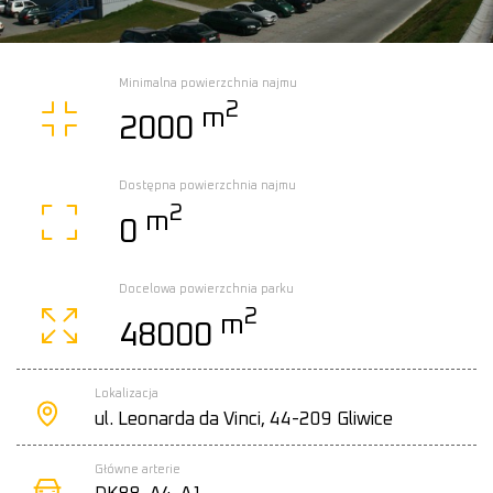
Minimalna powierzchnia najmu
2
m
2000
Dostępna powierzchnia najmu
2
m
0
Docelowa powierzchnia parku
2
m
48000
Lokalizacja
ul. Leonarda da Vinci, 44-209 Gliwice
Główne arterie