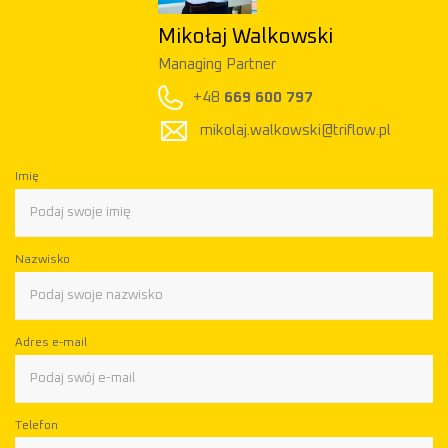
Mikołaj Walkowski
Managing Partner
P
+48
669 600 797
mikolaj.walkowski@triflow.pl
Imię
Nazwisko
Adres e-mail
Telefon