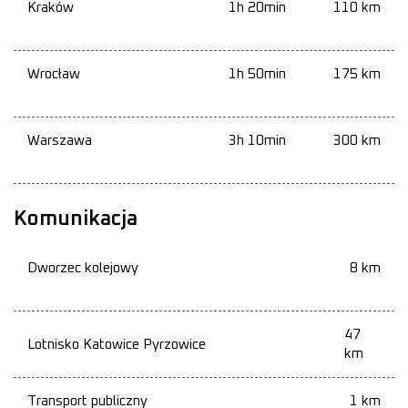
Kraków
1h 20min
110 km
Wrocław
1h 50min
175 km
Warszawa
3h 10min
300 km
Komunikacja
Dworzec kolejowy
8 km
47
Lotnisko Katowice Pyrzowice
km
Transport publiczny
1 km