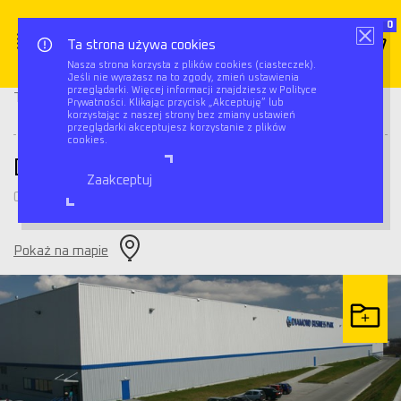
0
Ta strona używa cookies
Nasza strona korzysta z plików cookies (ciasteczek).
Jeśli nie wyrażasz na to zgody, zmień ustawienia
Diamond Business Park
przeglądarki. Więcej informacji znajdziesz w Polityce
Triflow
Magazyny
Prywatności. Klikając przycisk „Akceptuję” lub
Gliwice
korzystając z naszej strony bez zmiany ustawień
przeglądarki akceptujesz korzystanie z plików
cookies.
Diamond Business Park Gliwice
Zaakceptuj
Gliwice
Pokaż na mapie