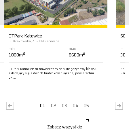
CTPark Katowice
SBU
ul. Krakowska, 40-389 Katowice
ul. K
min.
max.
min.
2
2
1000m
8600m
300
CTPark Katowice to nowoczesny park magazynowy klasy A
SBU S
składający się z dwóch budynków o łącznej powierzchni
Small
ok….
Czytaj więcej
C
01
02
03
04
05
Zobacz wszystkie