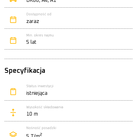
DK88, A4, A1
Dostępność od
zaraz
Min. okres najmu
5 lat
Specyfikacja
Status inwestycji
istniejąca
Wysokość składowania
10 m
Nośność posadzki
2
5 T/m