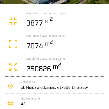
Minimalna powierzchnia najmu
2
m
3877
Dostępna powierzchnia najmu
2
m
7074
Docelowa powierzchnia parku
2
m
250826
Lokalizacja
ul. Niedźwiedziniec, 41-506 Chorzów
Główne arterie
A4