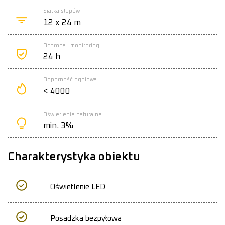
Siatka słupów
12 x 24 m
Ochrona i monitoring
24 h
Odporność ogniowa
< 4000
Oświetlenie naturalne
min. 3%
Charakterystyka obiektu
Oświetlenie LED
Posadzka bezpyłowa