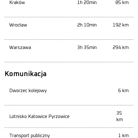
Kraków
1h 20min
85 km
Wrocław
2h 10min
192 km
Warszawa
3h 35min
294 km
Komunikacja
Dworzec kolejowy
6 km
35
Lotnisko Katowice Pyrzowice
km
Transport publiczny
1 km