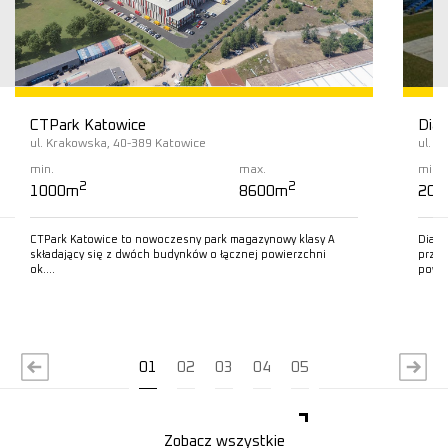
CTPark Katowice
Diam
ul. Krakowska, 40-389 Katowice
ul. L
min.
max.
min.
2
2
1000m
8600m
200
CTPark Katowice to nowoczesny park magazynowy klasy A
Diamo
składający się z dwóch budynków o łącznej powierzchni
przem
ok….
powie
Czytaj więcej
C
01
02
03
04
05
Zobacz wszystkie