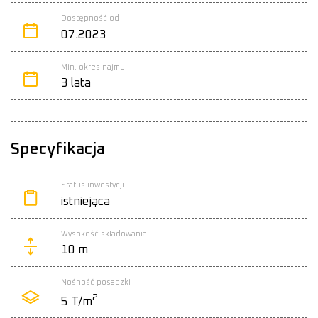
Dostępność od
07.2023
Min. okres najmu
3 lata
Specyfikacja
Status inwestycji
istniejąca
Wysokość składowania
10 m
Nośność posadzki
2
5 T/m