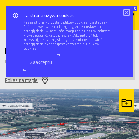
0
Ta strona używa cookies
Nasza strona korzysta z plików cookies (ciasteczek).
Jeśli nie wyrażasz na to zgody, zmień ustawienia
Triflow
Magazyny
Panattoni Park Tychy
przeglądarki. Więcej informacji znajdziesz w Polityce
Prywatności. Klikając przycisk „Akceptuję” lub
korzystając z naszej strony bez zmiany ustawień
przeglądarki akceptujesz korzystanie z plików
cookies.
Panattoni Park Tychy
Bieruń
Zaakceptuj
Pokaż na mapie