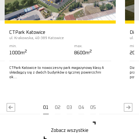
CTPark Katowice
Diam
ul. Krakowska, 40-389 Katowice
ul. L
min.
max.
min.
2
2
1000m
8600m
200
CTPark Katowice to nowoczesny park magazynowy klasy A
Diamo
składający się z dwóch budynków o łącznej powierzchni
przem
ok….
powie
Czytaj więcej
C
01
02
03
04
05
Zobacz wszystkie