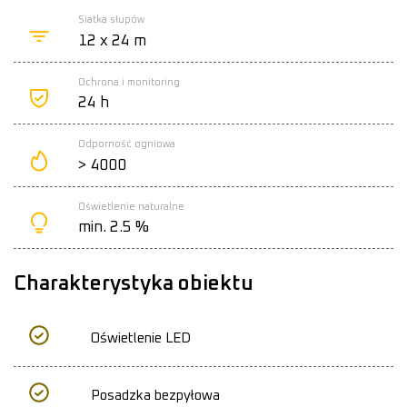
Siatka słupów
12 x 24 m
Ochrona i monitoring
24 h
Odporność ogniowa
> 4000
Oświetlenie naturalne
min. 2.5 %
Charakterystyka obiektu
Oświetlenie LED
Posadzka bezpyłowa