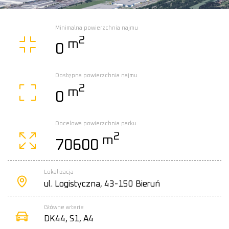
Minimalna powierzchnia najmu
2
m
0
Dostępna powierzchnia najmu
2
m
0
Docelowa powierzchnia parku
2
m
70600
Lokalizacja
ul. Logistyczna, 43-150 Bieruń
Główne arterie
DK44, S1, A4