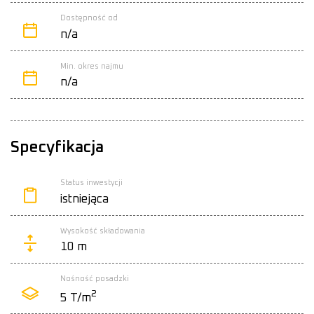
Dostępność od
n/a
Min. okres najmu
n/a
Specyfikacja
Status inwestycji
istniejąca
Wysokość składowania
10 m
Nośność posadzki
2
5 T/m