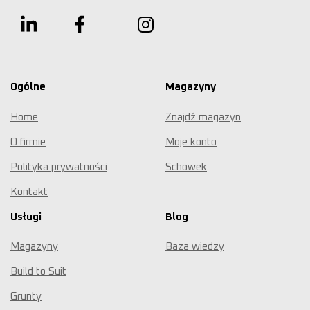
Ogólne
Magazyny
Home
Znajdź magazyn
O firmie
Moje konto
Polityka prywatności
Schowek
Kontakt
Usługi
Blog
Magazyny
Baza wiedzy
Build to Suit
Grunty