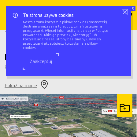
0
Ta strona używa cookies
Nasza strona korzysta z plików cookies (ciasteczek).
Jeśli nie wyrażasz na to zgody, zmień ustawienia
Panattoni Park Rzeszów
przeglądarki. Więcej informacji znajdziesz w Polityce
Triflow
Magazyny
Prywatności. Klikając przycisk „Akceptuję” lub
West
korzystając z naszej strony bez zmiany ustawień
przeglądarki akceptujesz korzystanie z plików
cookies.
Panattoni Park Rzeszów West
Zaakceptuj
Rzeszów Dworzysko
Pokaż na mapie