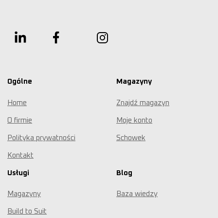
Ogólne
Magazyny
Home
Znajdź magazyn
O firmie
Moje konto
Polityka prywatności
Schowek
Kontakt
Usługi
Blog
Magazyny
Baza wiedzy
Build to Suit