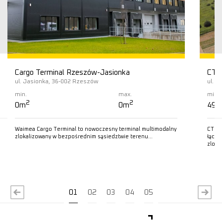
Cargo Terminal Rzeszów-Jasionka
CTP
ul. Jasionka, 36-002 Rzeszów
ul. I
min.
max.
min.
2
2
0m
0m
490
Waimea Cargo Terminal to nowoczesny terminal multimodalny
CTPar
zlokalizowany w bezpośrednim sąsiedztwie terenu…
łączn
zloka
Czytaj więcej
C
01
02
03
04
05