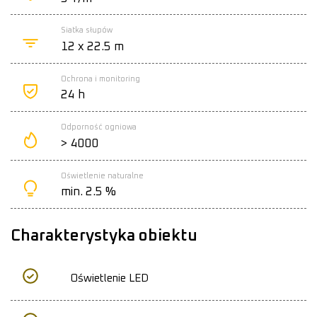
Siatka słupów
12 x 22.5 m
Ochrona i monitoring
24 h
Odporność ogniowa
> 4000
Oświetlenie naturalne
min. 2.5 %
Charakterystyka obiektu
Oświetlenie LED