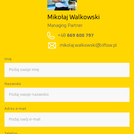
Mikołaj Walkowski
Managing Partner
P
+48
669 600 797
mikolaj.walkowski@triflow.pl
Imię
Nazwisko
Adres e-mail
Telefon