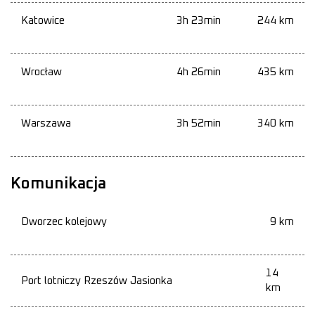
Katowice
3h 23min
244 km
Wrocław
4h 26min
435 km
Warszawa
3h 52min
340 km
Komunikacja
Dworzec kolejowy
9 km
14
Port lotniczy Rzeszów Jasionka
km