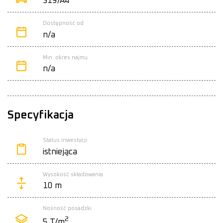
S19/A4
Dostępność od
n/a
Min. okres najmu
n/a
Specyfikacja
Status inwestycji
istniejąca
Wysokość składowania
10 m
Nośność posadzki
2
5 T/m