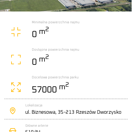
Minimalna powierzchnia najmu
2
m
0
Dostępna powierzchnia najmu
2
m
0
Docelowa powierzchnia parku
2
m
57000
Lokalizacja
ul. Biznesowa, 35-213 Rzeszów Dworzysko
Główne arterie