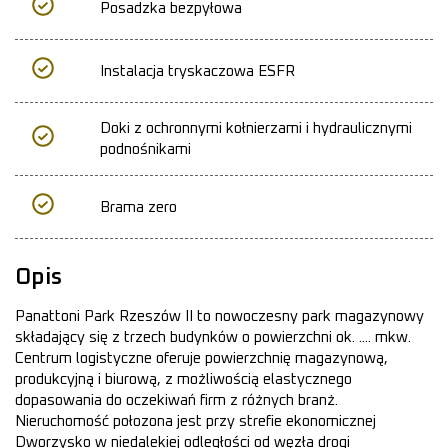
Posadzka bezpyłowa
Instalacja tryskaczowa ESFR
Doki z ochronnymi kołnierzami i hydraulicznymi
podnośnikami
Brama zero
Opis
Panattoni Park Rzeszów II to nowoczesny park magazynowy
składający się z trzech budynków o powierzchni ok. .... mkw.
Centrum logistyczne oferuje powierzchnię magazynową,
produkcyjną i biurową, z możliwością elastycznego
dopasowania do oczekiwań firm z różnych branż.
Nieruchomość połozona jest przy strefie ekonomicznej
Dworzysko w niedalekiej odległości od węzła drogi