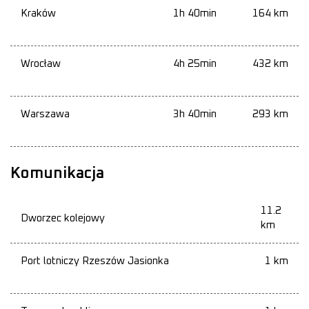
Kraków
1h 40min
164 km
Wrocław
4h 25min
432 km
Warszawa
3h 40min
293 km
Komunikacja
11.2
Dworzec kolejowy
km
Port lotniczy Rzeszów Jasionka
1 km