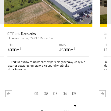
CTPark Rzeszów
Logi
ul. Inwestcyjna, 35-213 Rzeszów
ul. J
min.
max.
min.
2
2
4900m
45000m
115
CTPark Rzeszów to nowoczesny park magazynowy klasy A o
Logis
łącznej powierzchni prawie 45 000 mkw. Obiekt
klasy
zlokalizowany…
Nier
Czytaj więcej
C
01
02
03
04
05