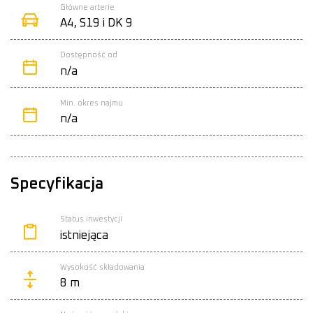
Główne arterie
A4, S19 i DK 9
Dostępność od
n/a
Min. okres najmu
n/a
Specyfikacja
Status inwestycji
istniejąca
Wysokość składowania
8 m