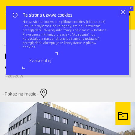
0
Ta strona używa cookies
Nasza strona korzysta z plików cookies (ciasteczek).
Jeśli nie wyrażasz na to zgody, zmień ustawienia
Cargo Terminal Rzeszów-
przeglądarki. Więcej informacji znajdziesz w Polityce
Triflow
Magazyny
Prywatności. Klikając przycisk „Akceptuję” lub
Jasionka
korzystając z naszej strony bez zmiany ustawień
przeglądarki akceptujesz korzystanie z plików
cookies.
Cargo Terminal Rzeszów-
Zaakceptuj
Jasionka
Rzeszów
Pokaż na mapie