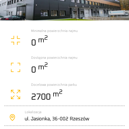
Minimalna powierzchnia najmu
2
m
0
Dostępna powierzchnia najmu
2
m
0
Docelowa powierzchnia parku
2
m
2700
Lokalizacja
ul. Jasionka, 36-002 Rzeszów