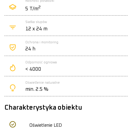
Nośność posadzki
2
5 T/m
Siatka słupów
12 x 24 m
Ochrona i monitoring
24 h
Odporność ogniowa
< 4000
Oświetlenie naturalne
min. 2.5 %
Charakterystyka obiektu
Oświetlenie LED