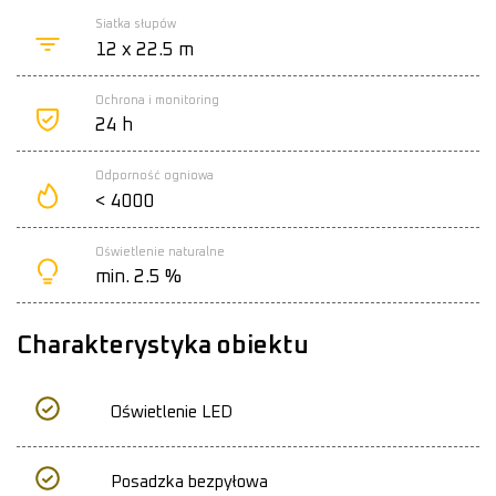
Siatka słupów
12 x 22.5 m
Ochrona i monitoring
24 h
Odporność ogniowa
< 4000
Oświetlenie naturalne
min. 2.5 %
Charakterystyka obiektu
Oświetlenie LED
Posadzka bezpyłowa