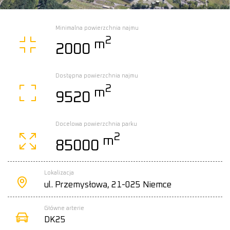
Minimalna powierzchnia najmu
2
m
2000
Dostępna powierzchnia najmu
2
m
9520
Docelowa powierzchnia parku
2
m
85000
Lokalizacja
ul. Przemysłowa, 21-025 Niemce
Główne arterie
DK25