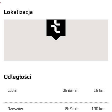
Lokalizacja
Odległości
Lublin
0h 22min
15 km
Rzeszów
2h 9min
190 km