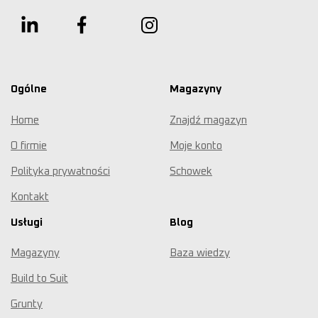
Ogólne
Magazyny
Home
Znajdź magazyn
O firmie
Moje konto
Polityka prywatności
Schowek
Kontakt
Usługi
Blog
Magazyny
Baza wiedzy
Build to Suit
Grunty