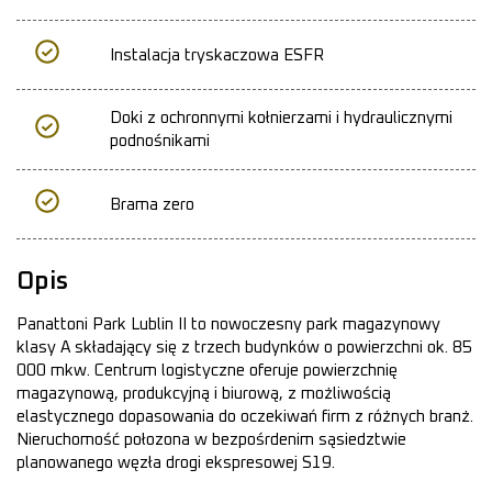
Instalacja tryskaczowa ESFR
Doki z ochronnymi kołnierzami i hydraulicznymi
podnośnikami
Brama zero
Opis
Panattoni Park Lublin II to nowoczesny park magazynowy
klasy A składający się z trzech budynków o powierzchni ok. 85
000 mkw. Centrum logistyczne oferuje powierzchnię
magazynową, produkcyjną i biurową, z możliwością
elastycznego dopasowania do oczekiwań firm z różnych branż.
Nieruchomość połozona w bezpośrdenim sąsiedztwie
planowanego węzła drogi ekspresowej S19.