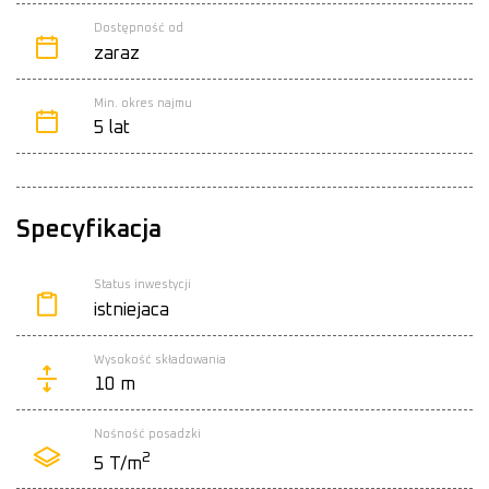
Dostępność od
zaraz
Min. okres najmu
5 lat
Specyfikacja
Status inwestycji
istniejaca
Wysokość składowania
10 m
Nośność posadzki
2
5 T/m