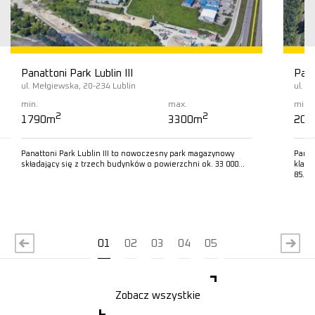
Panattoni Park Lublin III
Pana
ul. Mełgiewska, 20-234 Lublin
ul. 
min.
max.
min.
2
2
1790m
3300m
200
Panattoni Park Lublin III to nowoczesny park magazynowy
Panat
składający się z trzech budynków o powierzchni ok. 33 000…
klasy
85…
Czytaj więcej
C
01
02
03
04
05
Zobacz wszystkie