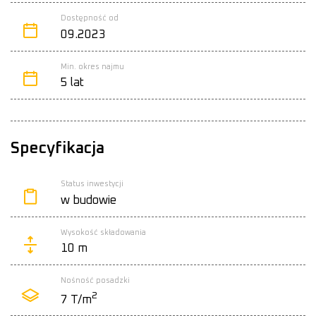
Dostępność od
09.2023
Min. okres najmu
5 lat
Specyfikacja
Status inwestycji
w budowie
Wysokość składowania
10 m
Nośność posadzki
2
7 T/m