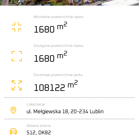
Minimalna powierzchnia najmu
2
m
1680
Dostępna powierzchnia najmu
2
m
1680
Docelowa powierzchnia parku
2
m
108122
Lokalizacja
ul. Mełgiewska 18, 20-234 Lublin
Główne arterie
S12, DK82