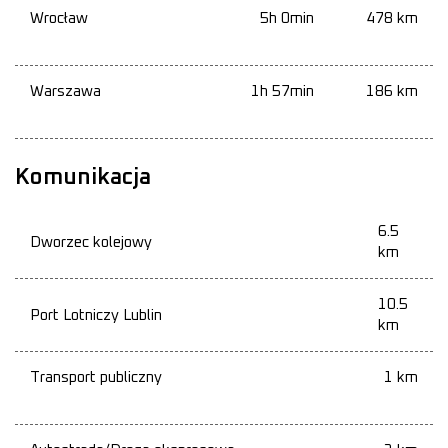
Wrocław
5h 0min
478 km
Warszawa
1h 57min
186 km
Komunikacja
6.5
Dworzec kolejowy
km
10.5
Port Lotniczy Lublin
km
Transport publiczny
1 km