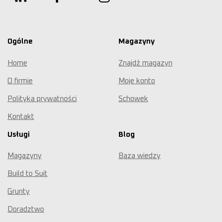
Ogólne
Magazyny
Home
Znajdź magazyn
O firmie
Moje konto
Polityka prywatności
Schowek
Kontakt
Usługi
Blog
Magazyny
Baza wiedzy
Build to Suit
Grunty
Doradztwo