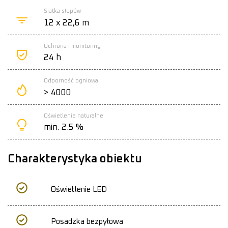
Siatka słupów
12 x 22,6 m
Ochrona i monitoring
24 h
Odporność ogniowa
> 4000
Oświetlenie naturalne
min. 2.5 %
Charakterystyka obiektu
Oświetlenie LED
Posadzka bezpyłowa