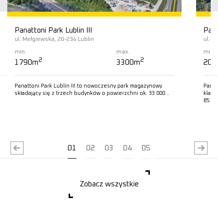
Panattoni Park Lublin III
Pana
ul. Mełgiewska, 20-234 Lublin
ul. 
min.
max.
min.
2
2
1790m
3300m
200
Panattoni Park Lublin III to nowoczesny park magazynowy
Panat
składający się z trzech budynków o powierzchni ok. 33 000…
klasy
85…
Czytaj więcej
C
01
02
03
04
05
Zobacz wszystkie