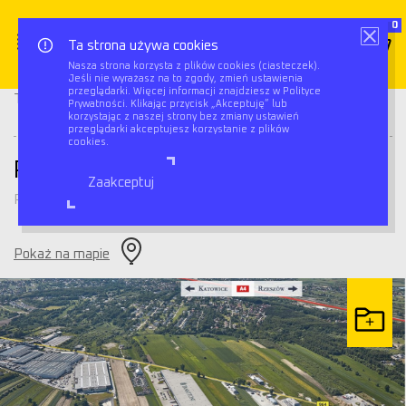
0
Ta strona używa cookies
Nasza strona korzysta z plików cookies (ciasteczek).
Jeśli nie wyrażasz na to zgody, zmień ustawienia
Panattoni Park Kraków East
przeglądarki. Więcej informacji znajdziesz w Polityce
Triflow
Magazyny
Prywatności. Klikając przycisk „Akceptuję” lub
IV
korzystając z naszej strony bez zmiany ustawień
przeglądarki akceptujesz korzystanie z plików
cookies.
Panattoni Park Kraków East IV
Zaakceptuj
Podłęże
Pokaż na mapie