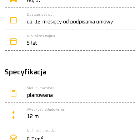
A4, S7
Dostępność od
ca. 12 miesięcy od podpisania umowy
Min. okres najmu
5 lat
Specyfikacja
Status inwestycji
planowana
Wysokość składowania
12 m
Nośność posadzki
2
6 T/m