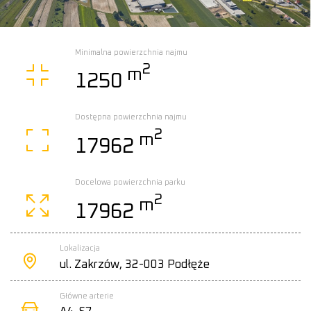
Minimalna powierzchnia najmu
2
m
1250
Dostępna powierzchnia najmu
2
m
17962
Docelowa powierzchnia parku
2
m
17962
Lokalizacja
ul. Zakrzów, 32-003 Podłęże
Główne arterie