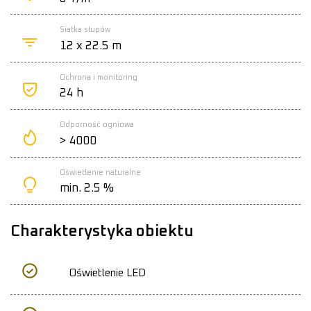
Siatka słupów
12 x 22.5 m
Ochrona i monitoring
24 h
Odporność ogniowa
> 4000
Oświetlenie naturalne
min. 2.5 %
Charakterystyka obiektu
Oświetlenie LED