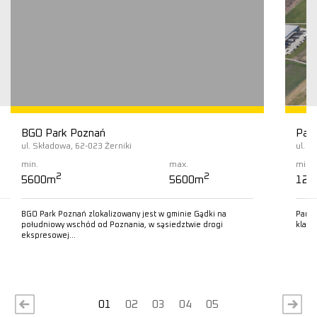
BGO Park Poznań
Pana
ul. Składowa, 62-023 Żerniki
ul. K
min.
max.
min.
2
2
5600m
5600m
125
BGO Park Poznań zlokalizowany jest w gminie Gądki na
Panat
południowy wschód od Poznania, w sąsiedztwie drogi
klasy
ekspresowej…
Czytaj więcej
C
01
02
03
04
05