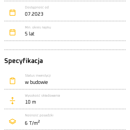
Dostępność od
07.2023
Min. okres najmu
5 lat
Specyfikacja
Status inwestycji
w budowie
Wysokość składowania
10 m
Nośność posadzki
2
6 T/m