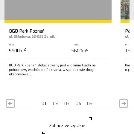
BGO Park Poznań
Pana
ul. Składowa, 62-023 Żerniki
ul. B
min.
max.
min.
2
2
5600m
5600m
120
BGO Park Poznań zlokalizowany jest w gminie Gądki na
Panat
południowy wschód od Poznania, w sąsiedztwie drogi
o pow
ekspresowej…
Czytaj więcej
C
01
02
03
04
05
Zobacz wszystkie