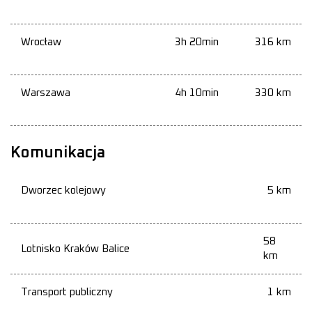
Wrocław
3h 20min
316 km
Warszawa
4h 10min
330 km
Komunikacja
Dworzec kolejowy
5 km
58
Lotnisko Kraków Balice
km
Transport publiczny
1 km