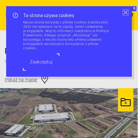
0
Ta strona używa cookies
Nasza strona korzysta z plików cookies (ciasteczek).
Jeśli nie wyrażasz na to zgody, zmień ustawienia
Triflow
Magazyny
Panattoni Park Kraków East I
przeglądarki. Więcej informacji znajdziesz w Polityce
Prywatności. Klikając przycisk „Akceptuję” lub
korzystając z naszej strony bez zmiany ustawień
przeglądarki akceptujesz korzystanie z plików
cookies.
Panattoni Park Kraków East I
Bochnia
Zaakceptuj
Pokaż na mapie