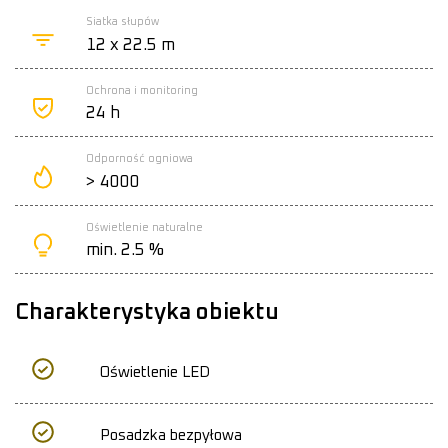
Siatka słupów
12 x 22.5 m
Ochrona i monitoring
24 h
Odporność ogniowa
> 4000
Oświetlenie naturalne
min. 2.5 %
Charakterystyka obiektu
Oświetlenie LED
Posadzka bezpyłowa