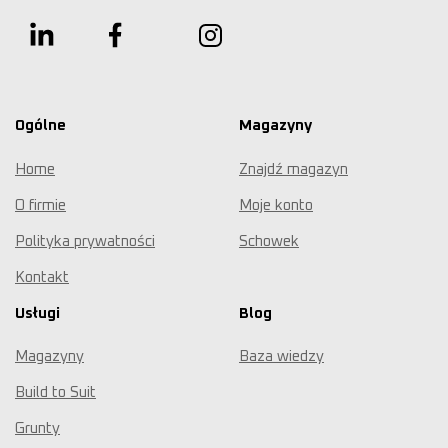
Ogólne
Magazyny
Home
Znajdź magazyn
O firmie
Moje konto
Polityka prywatności
Schowek
Kontakt
Usługi
Blog
Magazyny
Baza wiedzy
Build to Suit
Grunty