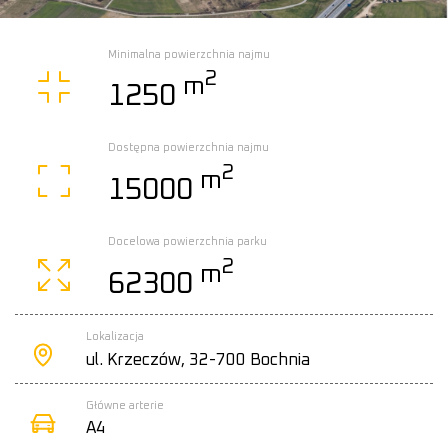
Minimalna powierzchnia najmu
2
m
1250
Dostępna powierzchnia najmu
2
m
15000
Docelowa powierzchnia parku
2
m
62300
Lokalizacja
ul. Krzeczów, 32-700 Bochnia
Główne arterie
A4