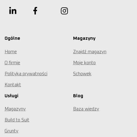
Ogólne
Magazyny
Home
Znajdź magazyn
O firmie
Moje konto
Polityka prywatności
Schowek
Kontakt
Usługi
Blog
Magazyny
Baza wiedzy
Build to Suit
Grunty