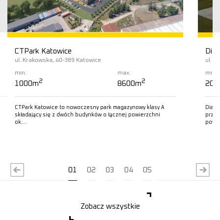
CTPark Katowice
Diam
ul. Krakowska, 40-389 Katowice
ul. L
min.
max.
min.
2
2
1000m
8600m
200
CTPark Katowice to nowoczesny park magazynowy klasy A
Diamo
składający się z dwóch budynków o łącznej powierzchni
przem
ok….
powie
Czytaj więcej
C
01
02
03
04
05
Zobacz wszystkie