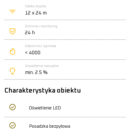
Siatka słupów
12 x 24 m
Ochrona i monitoring
24 h
Odporność ogniowa
< 4000
Oświetlenie naturalne
min. 2.5 %
Charakterystyka obiektu
Oświetlenie LED
Posadzka bezpyłowa