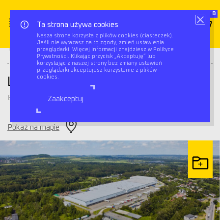
0
Ta strona używa cookies
Nasza strona korzysta z plików cookies (ciasteczek).
Jeśli nie wyrażasz na to zgody, zmień ustawienia
Triflow
Magazyny
Logicor Park Będzin
przeglądarki. Więcej informacji znajdziesz w Polityce
Prywatności. Klikając przycisk „Akceptuję” lub
korzystając z naszej strony bez zmiany ustawień
przeglądarki akceptujesz korzystanie z plików
cookies.
Logicor Park Będzin
Będzin
Zaakceptuj
Pokaż na mapie