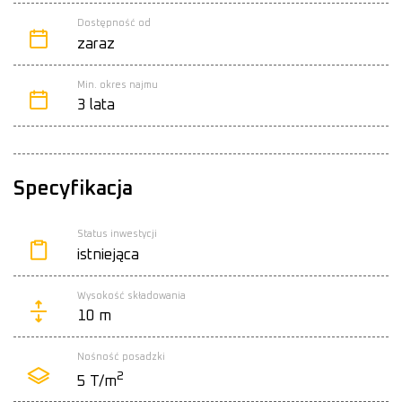
Dostępność od
zaraz
Min. okres najmu
3 lata
Specyfikacja
Status inwestycji
istniejąca
Wysokość składowania
10 m
Nośność posadzki
2
5 T/m