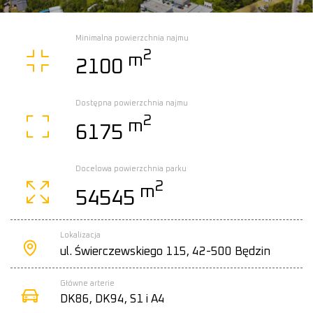
Minimalna powierzchnia najmu
2
m
2100
Dostępna powierzchnia najmu
2
m
6175
Docelowa powierzchnia parku
2
m
54545
Lokalizacja
ul. Świerczewskiego 115, 42-500 Będzin
Główne arterie
DK86, DK94, S1 i A4