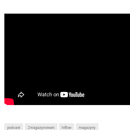
podcast
Zmagazynowani
triflow
magazyny