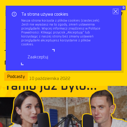
0
Ta strona używa cookies
Nasza strona korzysta z plików cookies (ciasteczek).
Jeśli nie wyrażasz na to zgody, zmień ustawienia
Baza
Tanio już było… aktualna sytuacja
przeglądarki. Więcej informacji znajdziesz w Polityce
Triflow
Prywatności. Klikając przycisk „Akceptuję” lub
wiedzy
na rynku magazynowym
korzystając z naszej strony bez zmiany ustawień
przeglądarki akceptujesz korzystanie z plików
cookies.
Tanio już było… aktualna sytuacja
Zaakceptuj
na rynku magazynowym
Podcasty
10 października 2022