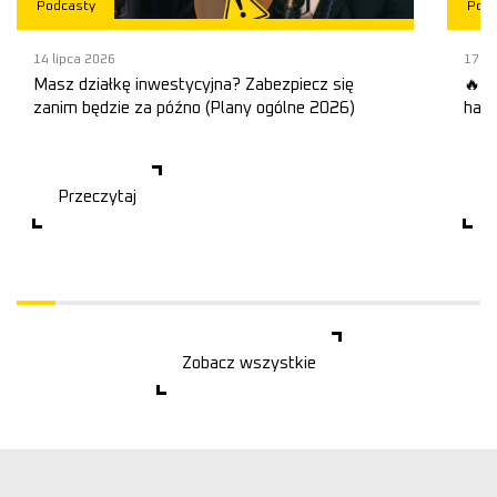
Podcasty
Podc
14 lipca 2026
17 li
Masz działkę inwestycyjna? Zabezpiecz się
🔥 B
zanim będzie za późno (Plany ogólne 2026)
hazm
Masz działkę inwestycyjną? To ostatni moment, w którym
Co mo
możesz jeszcze zareagować. Bo możesz mieć dzia�
proje
wyma
budo
Przeczytaj
P
Zobacz wszystkie