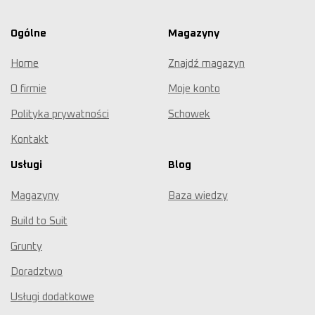
Ogólne
Magazyny
Home
Znajdź magazyn
O firmie
Moje konto
Polityka prywatności
Schowek
Kontakt
Usługi
Blog
Magazyny
Baza wiedzy
Build to Suit
Grunty
Doradztwo
Usługi dodatkowe