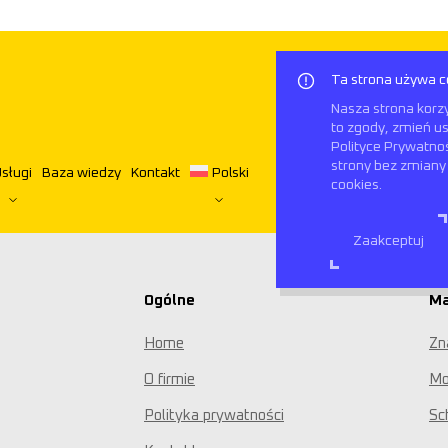
Ta strona używa c
Nasza strona korzy
to zgody, zmień us
Polityce Prywatnośc
strony bez zmiany 
sługi
Baza wiedzy
Kontakt
Polski
cookies.
Zaakceptuj
Ogólne
Ma
Home
Zn
O firmie
Mo
Polityka prywatności
Sc