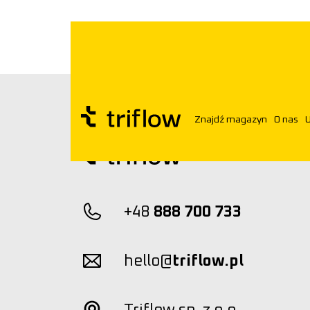
grunt komercyjny
Znajdź magazyn
O nas
U
+48
888 700 733
hello@
triflow.pl