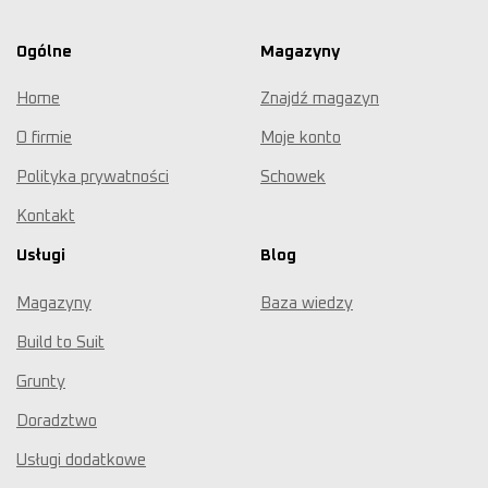
Ogólne
Magazyny
Home
Znajdź magazyn
O firmie
Moje konto
Polityka prywatności
Schowek
Kontakt
Usługi
Blog
Magazyny
Baza wiedzy
Build to Suit
Grunty
Doradztwo
Usługi dodatkowe