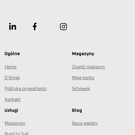
Ogólne
Magazyny
Home
Znajdź magazyn
O firmie
Moje konto
Polityka prywatności
Schowek
Kontakt
Usługi
Blog
Magazyny
Baza wiedzy
Build to Suit