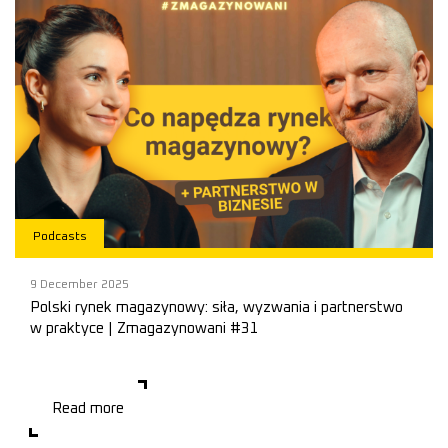
Podcasts
9 December 2025
Polski rynek magazynowy: siła, wyzwania i partnerstwo
w praktyce | Zmagazynowani #31
📦 Co jest dziś największą siłą polskiego rynku magazynowego?
Dlaczego „wolny rynek, jaki mamy w Polsce, nie wszystkim się
podoba”? I czy polski rynek mógłb
Read more