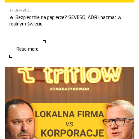
17 July 2026
🔥 Bezpiecznie na papierze? SEVESO, ADR i hazmat w
realnym świecie
Co może kosztować inwestora więcej niż błąd projektowy? W
praktyce zdarzają się inwestycje, które wymagają kosztownych
zmian już po zakończeniu budowy. Zda
Read more