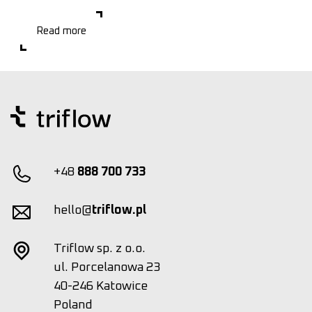
rynek? Na co inwestor zwraca uwagę przy podejmowaniu ryzyka
nowej inwestycji? Jakie są plusy i z
Read more
+48
888 700 733
hello@
triflow.pl
Triflow sp. z o.o.
ul. Porcelanowa 23
40-246 Katowice
Poland