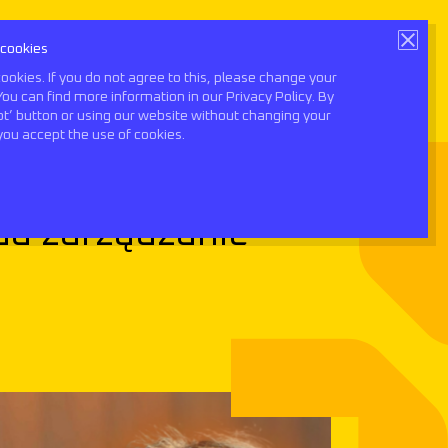
 cookies
Book a consultation
ookies. If you do not agree to this, please change your
You can find more information in our Privacy Policy. By
ept’ button or using our website without changing your
0
you accept the use of cookies.
 Zmagazynowani #32
da zarządzanie