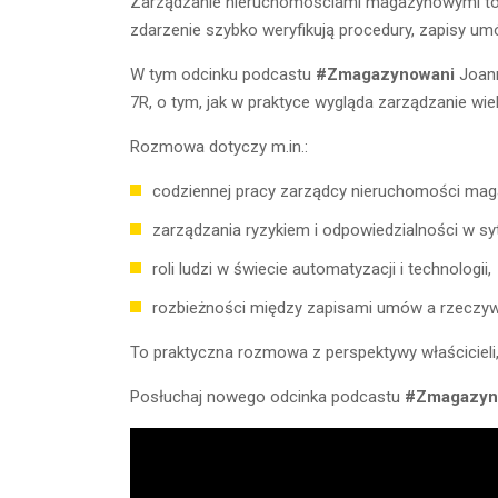
Zarządzanie nieruchomościami magazynowymi to ni
zdarzenie szybko weryfikują procedury, zapisy umó
W tym odcinku podcastu
#Zmagazynowani
Joann
7R, o tym, jak w praktyce wygląda zarządzanie w
Rozmowa dotyczy m.in.:
codziennej pracy zarządcy nieruchomości mag
zarządzania ryzykiem i odpowiedzialności w s
roli ludzi w świecie automatyzacji i technologii,
rozbieżności między zapisami umów a rzeczywi
To praktyczna rozmowa z perspektywy właścicie
Posłuchaj nowego odcinka podcastu
#Zmagazyn