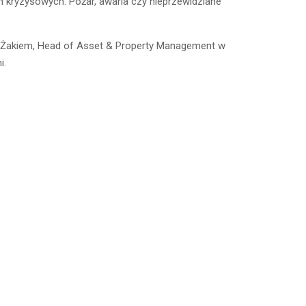
 kryzysowych. Pożar, awaria czy nieprzewidziane
 Żakiem, Head of Asset & Property Management w
i.