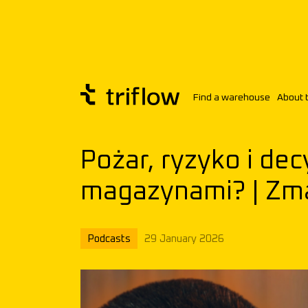
Find a warehouse
About 
Triflow
Knowledge base
Pożar, ryz
Pożar, ryzyko i de
magazynami? | Zm
Podcasts
29 January 2026