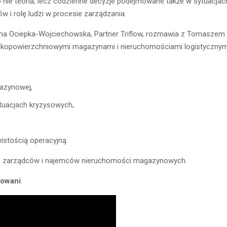
e teoria, lecz codzienne decyzje podejmowane także w sytuacjach
w i rolę ludzi w procesie zarządzania.
a Ociepka-Wojciechowska, Partner Triflow, rozmawia z Tomaszem
ielkopowierzchniowymi magazynami i nieruchomościami logistycznym
azynowej,
ytuacjach kryzysowych,
stością operacyjną.
li, zarządców i najemców nieruchomości magazynowych.
owani
.