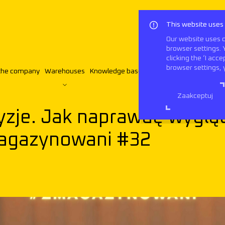
This website uses
Our website uses c
browser settings. 
clicking the ‘I acc
browser settings, 
the company
Warehouses
Knowledge base
Contact
English
yko i decyzje. Jak naprawdę wygląda zarządzanie magazynami? |
Zaakceptuj
cyzje. Jak naprawdę wyglą
agazynowani #32