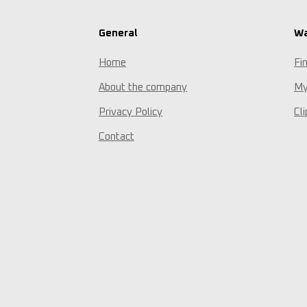
General
Wa
Home
Fi
About the company
My
Privacy Policy
Cl
Contact