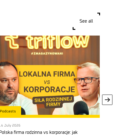
See all
Podcasts
Podcasts
14 July 2026
9 December
Polska firma rodzinna vs korporacje: jak
Polski ryn