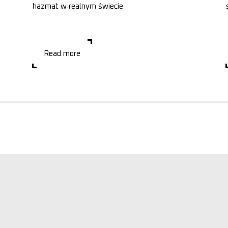
hazmat w realnym świecie
Co może kosztować inwestora więcej niż błąd
projektowy? W praktyce zdarzają się inwestycje, które
wymagają kosztownych zmian już po zakończeniu
budowy. Zda
Read more