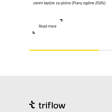
anattoni
zanim będzie za późno (Plany ogólne 2026)
Masz działkę inwestycyjną? To ostatni moment, w
którym możesz jeszcze zareagować. Bo możesz mieć
the post-
dzia�
ompanies
i BTS help
Read more