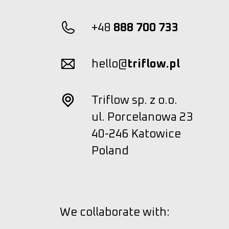
+48
888 700 733
hello@
triflow.pl
Triflow sp. z o.o.
ul. Porcelanowa 23
40-246 Katowice
Poland
We collaborate with: