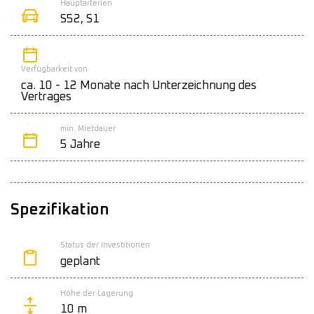
Hauptarterien
S52, S1
Verfügbarkeit von
ca. 10 - 12 Monate nach Unterzeichnung des
Vertrages
min. Mietdauer
5 Jahre
Spezifikation
Status der Investitionen
geplant
Höhe der Lagerung
10 m