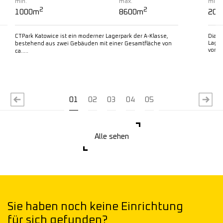
min.
max.
min.
2
2
1000m
8600m
200
CTPark Katowice ist ein moderner Lagerpark der A-Klasse,
Diamo
Lager
bestehend aus zwei Gebäuden mit einer Gesamtfläche von
von 48
ca…..
Mehr lesen
M
01
02
03
04
05
Alle sehen
Sie haben noch keine Einrichtung
für sich gefunden?