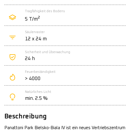
Tragfähigkeit des Bodens
2
5 T/m
Säulenraster
12 x 24 m
Sicherheit und Überwachung
24 h
Feuerbeständigkeit
> 4000
Natürliches Licht
min. 2.5 %
Beschreibung
Panattoni Park Bielsko-Biala IV ist ein neues Vertriebszentrum