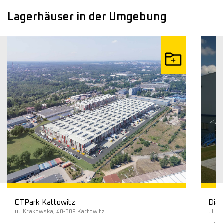
Lagerhäuser in der Umgebung
CTPark Kattowitz
Diam
ul. Krakowska, 40-389 Kattowitz
ul. L