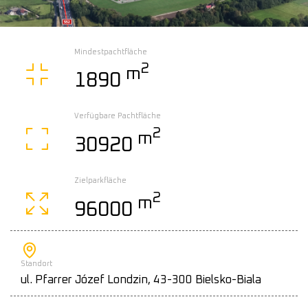
Mindestpachtfläche
2
m
1890
Verfügbare Pachtfläche
2
m
30920
Zielparkfläche
2
m
96000
Standort
ul. Pfarrer Józef Londzin, 43-300 Bielsko-Biala