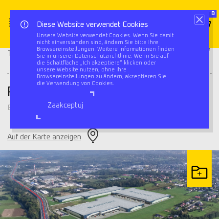
0
Diese Website verwendet Cookies
Unsere Website verwendet Cookies. Wenn Sie damit
nicht einverstanden sind, ändern Sie bitte Ihre
Panattoni Park Bielsko Biała
Browsereinstellungen. Weitere Informationen finden
Triflow
Lagerhäuser
Sie in unserer Datenschutzrichtlinie. Wenn Sie auf
IV
die Schaltfläche „Ich akzeptiere“ klicken oder
unsere Website nutzen, ohne Ihre
Browsereinstellungen zu ändern, akzeptieren Sie
die Verwendung von Cookies.
Panattoni Park Bielsko Biała IV
Zaakceptuj
Bielsko-Biala
Auf der Karte anzeigen