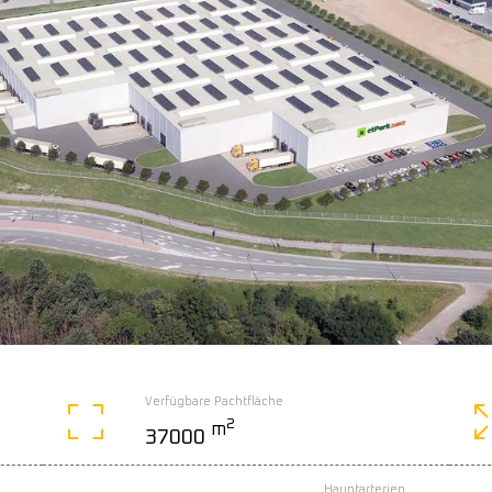
Verfügbare Pachtfläche
2
m
37000
Hauptarterien