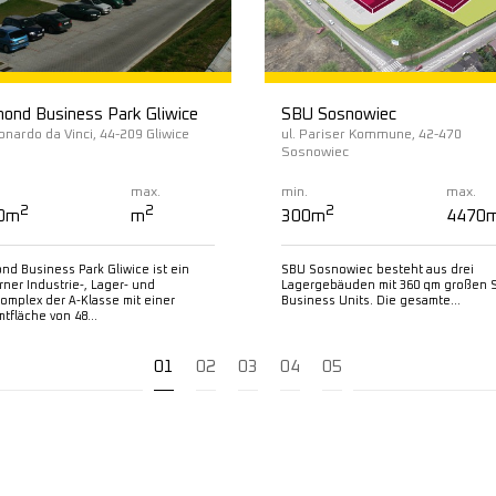
ond Business Park Gliwice
SBU Sosnowiec
eonardo da Vinci, 44-209 Gliwice
ul. Pariser Kommune, 42-470
Sosnowiec
max.
min.
max.
2
2
2
0m
m
300m
4470
nd Business Park Gliwice ist ein
SBU Sosnowiec besteht aus drei
ner Industrie-, Lager- und
Lagergebäuden mit 360 qm großen S
omplex der A-Klasse mit einer
Business Units. Die gesamte...
tfläche von 48...
01
02
03
04
05
ehr lesen
Mehr lesen