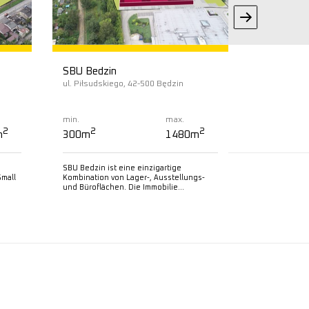
SBU Bedzin
SBU Byto
ul. Piłsudskiego, 42-500 Będzin
ul. Strzelcó
Bytom
min.
max.
min.
2
2
2
2
m
300m
1480m
300m
SBU Bedzin ist eine einzigartige
SBU Bytom ist
mall
Kombination von Lager-, Ausstellungs-
Lager-, Auss
und Büroflächen. Die Immobilie...
kombiniert. I
sich 8...
Mehr lesen
Mehr l