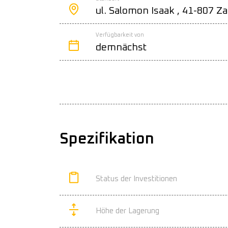
ul. Salomon Isaak , 41-807 Z
Verfügbarkeit von
demnächst
Spezifikation
Status der Investitionen
Höhe der Lagerung