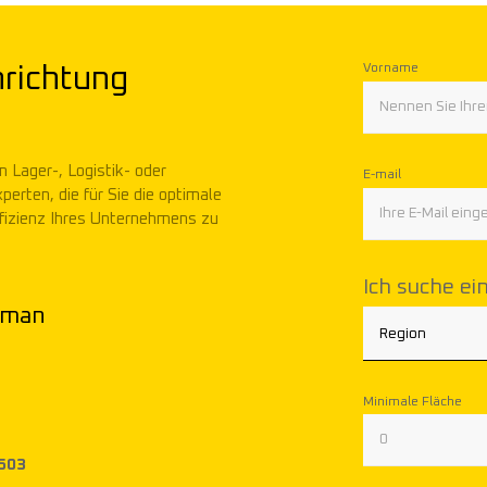
Vorname
nrichtung
n Lager-, Logistik- oder
E-mail
erten, die für Sie die optimale
Effizienz Ihres Unternehmens zu
Ich suche ei
ołaj Walkowski
Region
ging Partner
Minimale Fläche
+48
669 600 797