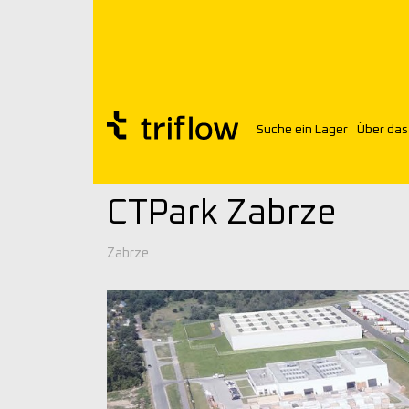
Suche ein Lager
Über da
Triflow
Lagerhäuser
CTPark Zabrze
CTPark Zabrze
Zabrze