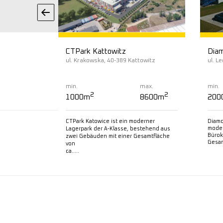
CTPark Kattowitz
Diam
ńsko
ul. Krakowska, 40-389 Kattowitz
ul. L
max.
min.
max.
min.
2
2
2
69888m
1000m
8600m
200
nes
CTPark Katowice ist ein moderner
Diamo
moder
das aus zwei
Lagerpark der A-Klasse, bestehend aus
Bürok
fläche von…
zwei Gebäuden mit einer Gesamtfläche
Gesam
von
ca…..
Mehr lesen
M