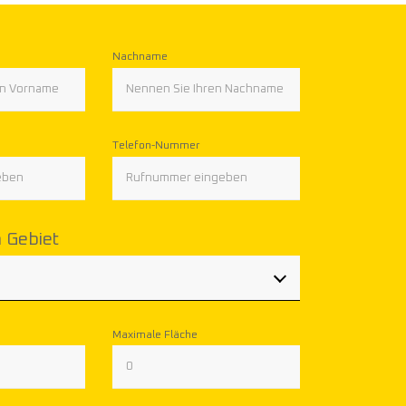
Nachname
Telefon-Nummer
n Gebiet
Aleksander Kuźniewski
Partner
Maximale Fläche
+48
504 075 472