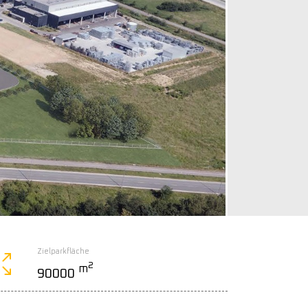
Zielparkfläche
2
m
90000