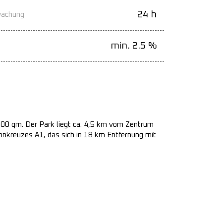
24 h
wachung
min. 2.5 %
000 qm. Der Park liegt ca. 4,5 km vom Zentrum
hnkreuzes A1, das sich in 18 km Entfernung mit