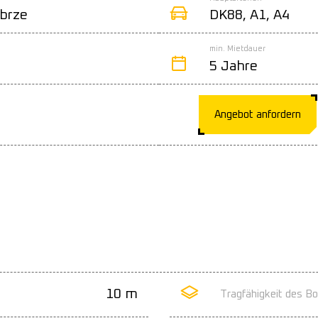
abrze
DK88, A1, A4
min. Mietdauer
5 Jahre
Angebot anfordern
10 m
Tragfähigkeit des B